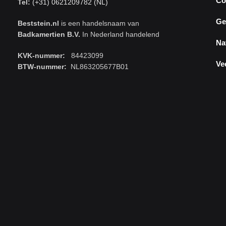
Co
Tel:
(+31) 0621209782 (NL)
Ge
Beststein.nl
is een handelsnaam van
Badkamertien B.V.
In Nederland handelend
Na
KVK-nummer:
84423099
Ve
BTW-nummer:
NL863205677B01