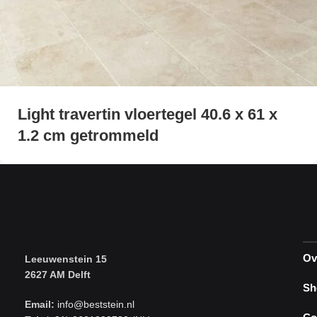
Light travertin vloertegel 40.6 x 61 x
1.2 cm getrommeld
Ov
Leeuwenstein 15
2627 AM Delft
Sh
Email:
info@beststein.nl