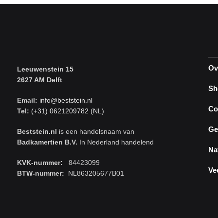
Ov
Leeuwenstein 15
2627 AM Delft
Sh
Email:
info@beststein.nl
Co
Tel:
(+31) 0621209782 (NL)
Ge
Beststein.nl
is een handelsnaam van
Badkamertien B.V.
In Nederland handelend
Na
KVK-nummer:
84423099
Ve
BTW-nummer:
NL863205677B01