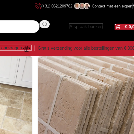
(+31) 0621209782
Contact met een expert
Afspraak boeken
€
0,
 aanvragen
Gratis verzending voor alle bestellingen van € 30