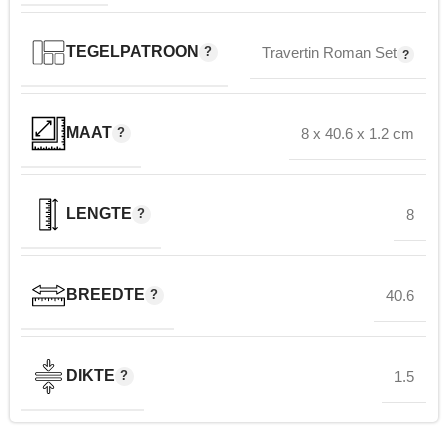
TEGELPATROON
Travertin Roman Set
MAAT
8 x 40.6 x 1.2 cm
LENGTE
8
BREEDTE
40.6
DIKTE
1.5