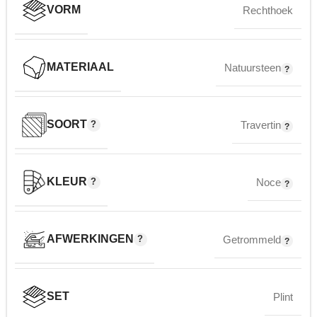
VORM
Rechthoek
MATERIAAL
Natuursteen
SOORT
Travertin
KLEUR
Noce
AFWERKINGEN
Getrommeld
SET
Plint