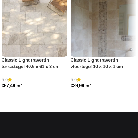
Classic Light travertin
Classic Light travertin
terrastegel 40.6 x 61 x 3 cm
vloertegel 10 x 10 x 1 cm
getrommeld
getrommeld
5.0
5.0
€
57,49
m²
€
29,99
m²
Toevoegen aan winkelwagen
Toevoegen aan winkelwagen