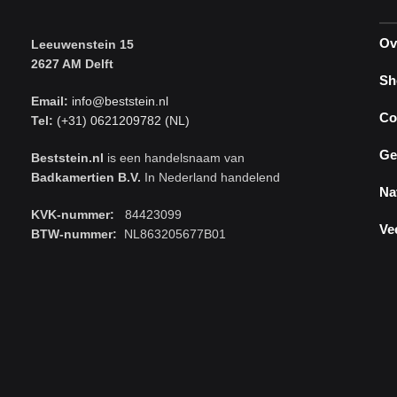
Ov
Leeuwenstein 15
2627 AM Delft
Sh
Email:
info@beststein.nl
Co
Tel:
(+31) 0621209782 (NL)
Ge
Beststein.nl
is een handelsnaam van
Badkamertien B.V.
In Nederland handelend
Na
KVK-nummer:
84423099
Ve
BTW-nummer:
NL863205677B01