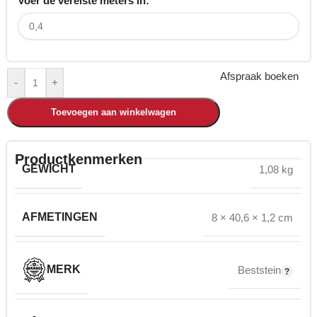
Voer de vereiste meters in:
Afspraak boeken
-
+
Toevoegen aan winkelwagen
Productkenmerken
GEWICHT
1,08 kg
AFMETINGEN
8 × 40,6 × 1,2 cm
MERK
Beststein