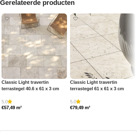
Gerelateerde producten
Classic Light travertin
Classic Light travertin
terrastegel 40.6 x 61 x 3 cm
terrastegel 61 x 61 x 3 cm
getrommeld
getrommeld
5.0
5.0
€
57,49
m²
€
79,49
m²
Toevoegen aan winkelwagen
Toevoegen aan winkelwagen