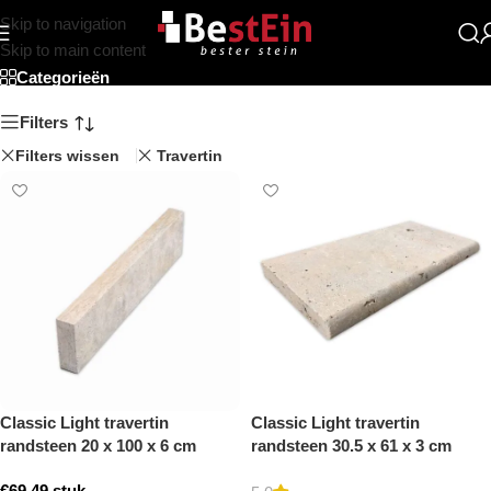
Skip to navigation
Getrommeld
Skip to main content
Categorieën
Filters
Filters wissen
Travertin
Classic Light travertin
Classic Light travertin
randsteen 20 x 100 x 6 cm
randsteen 30.5 x 61 x 3 cm
opsluitband model a
zwembad randsteen model a
€
69,49
stuk