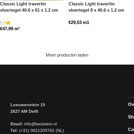
Classic Light travertin
Classic Light travertin
vloertegel 40.6 x 61 x 1.2 cm
vloertegel 8 x 40.6 x 1.2 cm
getrommeld
plint model a getrommeld
€
29,53
m1
5.0
€
47,99
m²
Toevoegen aan winkelwagen
Toevoegen aan winkelwagen
Meer producten laden
Ov
Leeuwenstein 15
2627 AM Delft
Sh
Email:
info@beststein.nl
Co
Tel:
(+31) 0621209782 (NL)