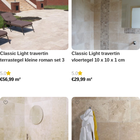
Classic Light travertin
Classic Light travertin
terrastegel kleine roman set 3
vloertegel 10 x 10 x 1 cm
cm model a getrommeld
getrommeld
5.0
5.0
€
56,99
m²
€
29,99
m²
Toevoegen aan winkelwagen
Toevoegen aan winkelwagen