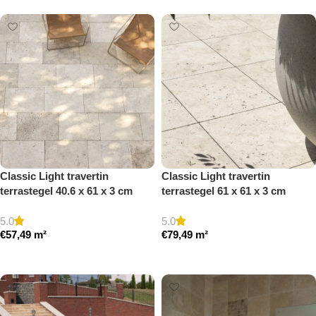
Classic Light travertin
Classic Light travertin
terrastegel 40.6 x 61 x 3 cm
terrastegel 61 x 61 x 3 cm
getrommeld
getrommeld
5.0
5.0
€
57,49
m²
€
79,49
m²
Toevoegen aan winkelwagen
Toevoegen aan winkelwagen