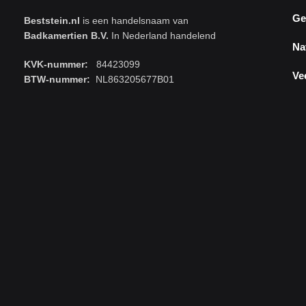
Ge
Beststein.nl
is een handelsnaam van
Badkamertien B.V.
In Nederland handelend
Na
KVK-nummer:
84423099
Ve
BTW-nummer:
NL863205677B01