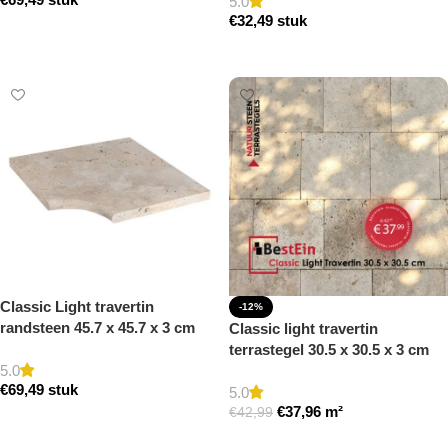
getrommeld
getrommeld
5.0
€
32,49
stuk
Toevoegen aan winkelwagen
Toevoegen aan winkelwagen
Classic Light travertin
-12%
randsteen 45.7 x 45.7 x 3 cm
Classic light travertin
zwembad hoek model a
terrastegel 30.5 x 30.5 x 3 cm
getrommeld
5.0
getrommeld
€
69,49
stuk
5.0
€
37,96
m²
€
42,99
Toevoegen aan winkelwagen
Toevoegen aan winkelwagen