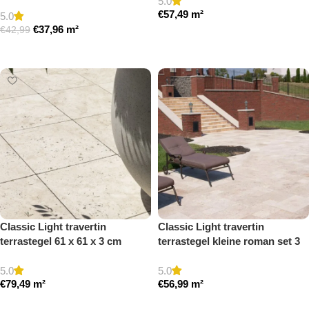
5.0
getrommeld
€
57,49
m²
5.0
€
37,96
m²
€
42,99
Toevoegen aan winkelwagen
Toevoegen aan winkelwagen
Classic Light travertin
Classic Light travertin
terrastegel 61 x 61 x 3 cm
terrastegel kleine roman set 3
getrommeld
cm model a getrommeld
5.0
5.0
€
79,49
m²
€
56,99
m²
Toevoegen aan winkelwagen
Toevoegen aan winkelwagen