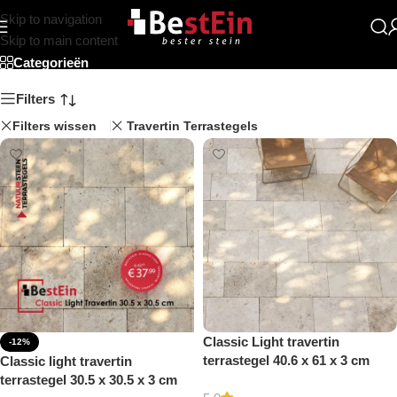
Skip to navigation
Getrommeld
Skip to main content
Categorieën
Filters
Filters wissen
Travertin Terrastegels
Classic Light travertin
-12%
terrastegel 40.6 x 61 x 3 cm
Classic light travertin
getrommeld
terrastegel 30.5 x 30.5 x 3 cm