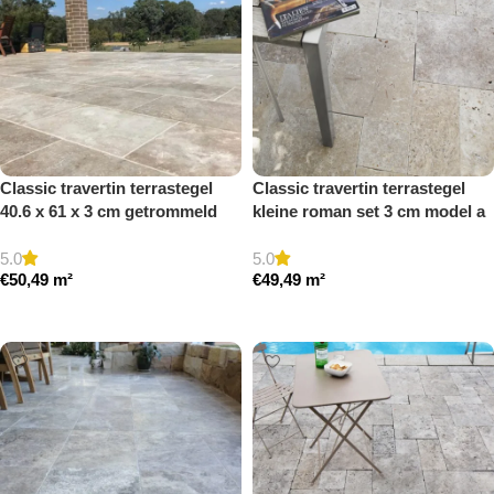
Classic travertin terrastegel
Classic travertin terrastegel
40.6 x 61 x 3 cm getrommeld
kleine roman set 3 cm model a
getrommeld
5.0
5.0
€
50,49
m²
€
49,49
m²
Toevoegen aan winkelwagen
Toevoegen aan winkelwagen