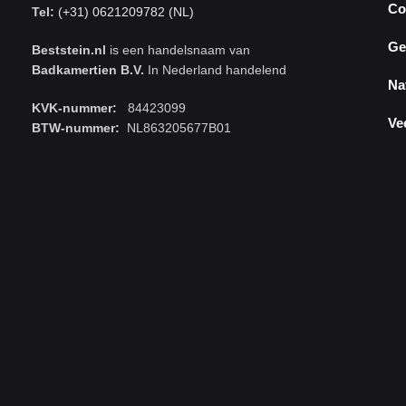
Co
Tel:
(+31) 0621209782 (NL)
Ge
Beststein.nl
is een handelsnaam van
Badkamertien B.V.
In Nederland handelend
Na
KVK-nummer:
84423099
Ve
BTW-nummer:
NL863205677B01