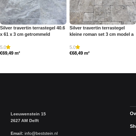
Silver travertin terrastegel 40.6
Silver travertin terrastegel
x 61 x 3 cm getrommeld
kleine roman set 3 cm model a
getrommeld
5.0
5.0
€
69,49
m²
€
68,49
m²
Toevoegen aan winkelwagen
Toevoegen aan winkelwagen
Ov
Leeuwenstein 15
2627 AM Delft
Sh
Email:
info@beststein.nl