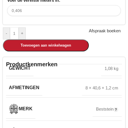
Voer de vereiste meters in:
Afspraak boeken
-
+
Toevoegen aan winkelwagen
Productkenmerken
GEWICHT
1,08 kg
AFMETINGEN
8 × 40,6 × 1,2 cm
MERK
Beststein