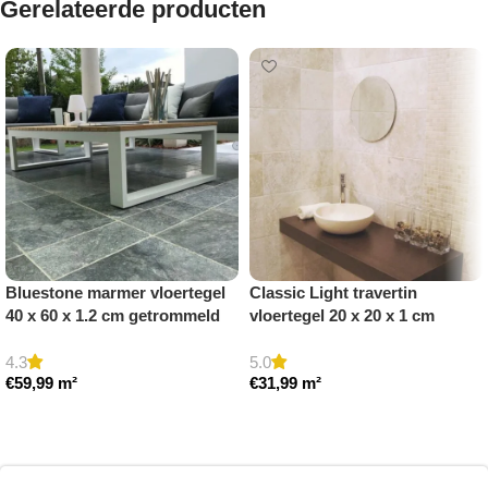
Gerelateerde producten
Bluestone marmer vloertegel
Classic Light travertin
40 x 60 x 1.2 cm getrommeld
vloertegel 20 x 20 x 1 cm
getrommeld
4.3
5.0
€
59,99
m²
€
31,99
m²
Toevoegen aan winkelwagen
Toevoegen aan winkelwagen