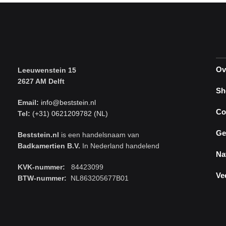
Ov
Leeuwenstein 15
2627 AM Delft
Sh
Email:
info@beststein.nl
Co
Tel:
(+31) 0621209782 (NL)
Ge
Beststein.nl
is een handelsnaam van
Badkamertien B.V.
In Nederland handelend
Na
KVK-nummer:
84423099
Ve
BTW-nummer:
NL863205677B01