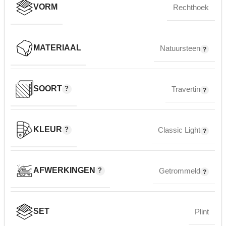
VORM
Rechthoek
MATERIAAL
Natuursteen
SOORT
Travertin
KLEUR
Classic Light
AFWERKINGEN
Getrommeld
SET
Plint