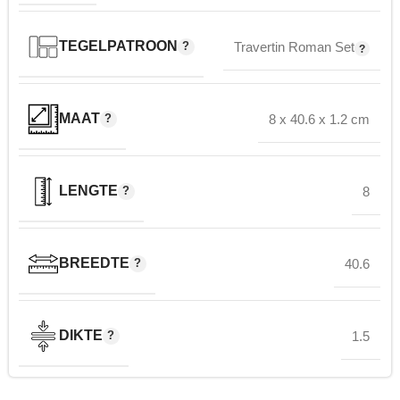
TEGELPATROON
Travertin Roman Set
MAAT
8 x 40.6 x 1.2 cm
LENGTE
8
BREEDTE
40.6
DIKTE
1.5