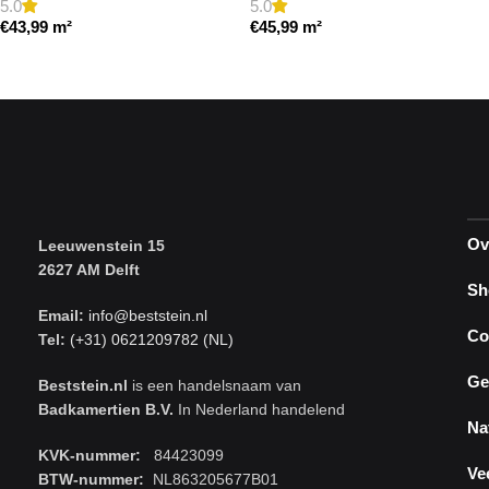
5.0
5.0
€
43,99
m²
€
45,99
m²
Toevoegen aan winkelwagen
Toevoegen aan winkelwagen
Ov
Leeuwenstein 15
2627 AM Delft
Sh
Email:
info@beststein.nl
Co
Tel:
(+31) 0621209782 (NL)
Ge
Beststein.nl
is een handelsnaam van
Badkamertien B.V.
In Nederland handelend
Na
KVK-nummer:
84423099
Ve
BTW-nummer:
NL863205677B01