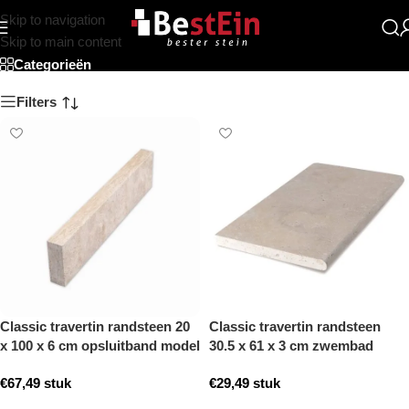
Skip to navigation
Classic
Skip to main content
Categorieën
Filters
Classic travertin randsteen 20
Classic travertin randsteen
x 100 x 6 cm opsluitband model
30.5 x 61 x 3 cm zwembad
a getrommeld
randsteen model a getrommeld
€
67,49
stuk
€
29,49
stuk