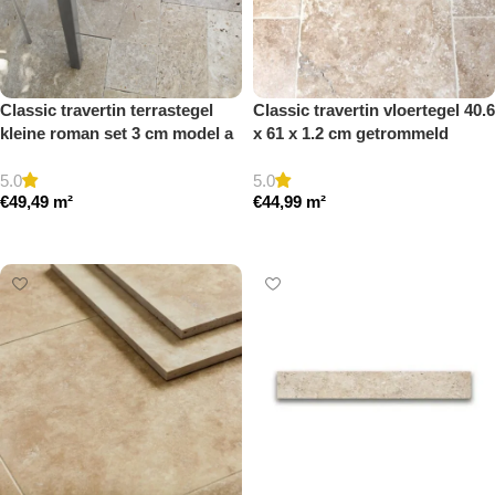
Classic travertin terrastegel
Classic travertin vloertegel 40.6
kleine roman set 3 cm model a
x 61 x 1.2 cm getrommeld
getrommeld
5.0
5.0
€
49,49
m²
€
44,99
m²
Toevoegen aan winkelwagen
Toevoegen aan winkelwagen