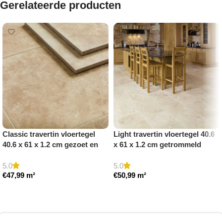
Gerelateerde producten
Classic travertin vloertegel
Light travertin vloertegel 40.6
40.6 x 61 x 1.2 cm gezoet en
x 61 x 1.2 cm getrommeld
gestopt
5.0
5.0
€
47,99
m²
€
50,99
m²
Toevoegen aan winkelwagen
Toevoegen aan winkelwagen