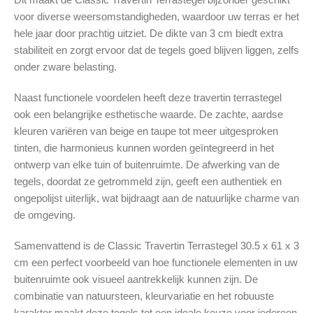
voor diverse weersomstandigheden, waardoor uw terras er het
hele jaar door prachtig uitziet. De dikte van 3 cm biedt extra
stabiliteit en zorgt ervoor dat de tegels goed blijven liggen, zelfs
onder zware belasting.
Naast functionele voordelen heeft deze travertin terrastegel
ook een belangrijke esthetische waarde. De zachte, aardse
kleuren variëren van beige en taupe tot meer uitgesproken
tinten, die harmonieus kunnen worden geïntegreerd in het
ontwerp van elke tuin of buitenruimte. De afwerking van de
tegels, doordat ze getrommeld zijn, geeft een authentiek en
ongepolijst uiterlijk, wat bijdraagt aan de natuurlijke charme van
de omgeving.
Samenvattend is de Classic Travertin Terrastegel 30.5 x 61 x 3
cm een perfect voorbeeld van hoe functionele elementen in uw
buitenruimte ook visueel aantrekkelijk kunnen zijn. De
combinatie van natuursteen, kleurvariatie en het robuuste
karakter maakt deze tegels tot een ideale keuze voor iedereen