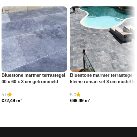
Bluestone marmer terrastegel
Bluestone marmer terrastegel
40 x 60 x 3 cm getrommeld
kleine roman set 3 cm model b
getrommeld
5.0
5.0
€
72,49
m²
€
69,49
m²
Toevoegen aan winkelwagen
Toevoegen aan winkelwagen