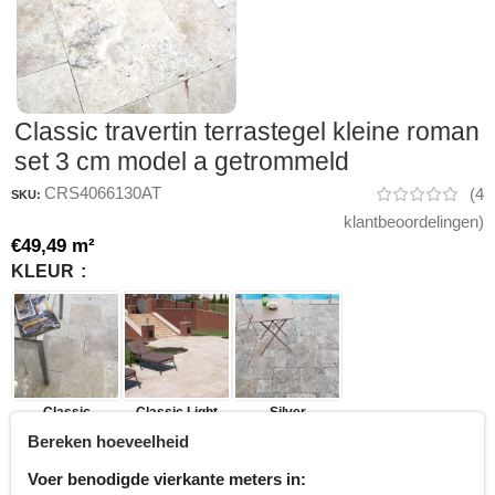
Classic travertin terrastegel kleine roman
set 3 cm model a getrommeld
CRS4066130AT
(
4
SKU:
klantbeoordelingen)
€
49,49
m²
KLEUR
Classic
Classic Light
Silver
Bereken hoeveelheid
Voer benodigde vierkante meters in: