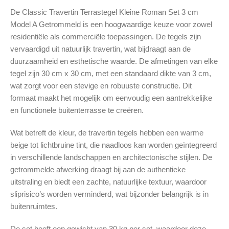
De Classic Travertin Terrastegel Kleine Roman Set 3 cm
Model A Getrommeld is een hoogwaardige keuze voor zowel
residentiële als commerciële toepassingen. De tegels zijn
vervaardigd uit natuurlijk travertin, wat bijdraagt aan de
duurzaamheid en esthetische waarde. De afmetingen van elke
tegel zijn 30 cm x 30 cm, met een standaard dikte van 3 cm,
wat zorgt voor een stevige en robuuste constructie. Dit
formaat maakt het mogelijk om eenvoudig een aantrekkelijke
en functionele buitenterrasse te creëren.
Wat betreft de kleur, de travertin tegels hebben een warme
beige tot lichtbruine tint, die naadloos kan worden geïntegreerd
in verschillende landschappen en architectonische stijlen. De
getrommelde afwerking draagt bij aan de authentieke
uitstraling en biedt een zachte, natuurlijke textuur, waardoor
sliprisico’s worden verminderd, wat bijzonder belangrijk is in
buitenruimtes.
De set heeft een gewicht van 30 kg per set, waardoor deze