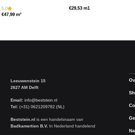
getrommeld
plint model a getrommeld
€
29,53
m1
5.0
€
47,99
m²
Toevoegen aan winkelwagen
Toevoegen aan winkelwagen
Ov
Leeuwenstein 15
2627 AM Delft
Sh
Email:
info@beststein.nl
Co
Tel:
(+31) 0621209782 (NL)
Ge
Beststein.nl
is een handelsnaam van
Badkamertien B.V.
In Nederland handelend
Na