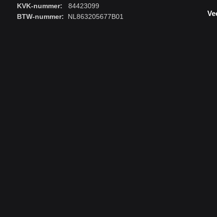
KVK-nummer:
84423099
Ve
BTW-nummer:
NL863205677B01