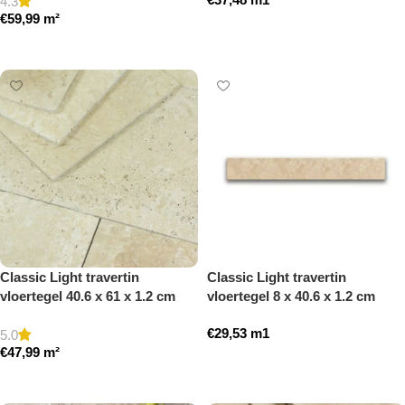
4.3
€
59,99
m²
Toevoegen aan winkelwagen
Toevoegen aan winkelwagen
Classic Light travertin
Classic Light travertin
vloertegel 40.6 x 61 x 1.2 cm
vloertegel 8 x 40.6 x 1.2 cm
getrommeld
plint model a getrommeld
€
29,53
m1
5.0
€
47,99
m²
Toevoegen aan winkelwagen
Toevoegen aan winkelwagen