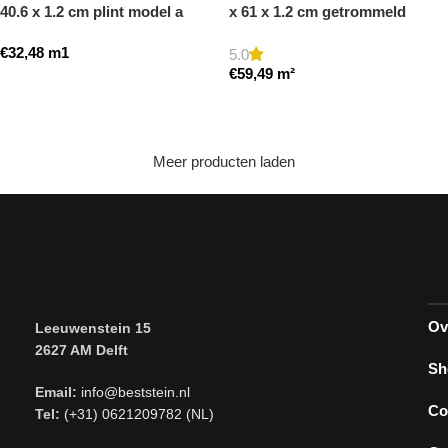
40.6 x 1.2 cm plint model a
x 61 x 1.2 cm getrommeld
getrommeld
€
32,48
m1
5.0
€
59,49
m²
Toevoegen aan winkelwagen
Toevoegen aan winkelwagen
Meer producten laden
Ov
Leeuwenstein 15
2627 AM Delft
Sh
Email:
info@beststein.nl
Co
Tel:
(+31) 0621209782 (NL)