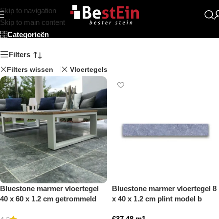
Skip to navigation
Rechthoek
Skip to main content
Categorieën
Filters
Filters wissen
Vloertegels
Bluestone marmer vloertegel
Bluestone marmer vloertegel 8
40 x 60 x 1.2 cm getrommeld
x 40 x 1.2 cm plint model b
getrommeld
€
37,48
m1