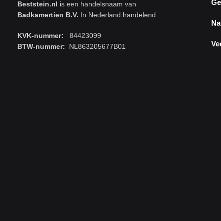
Ge
Beststein.nl
is een handelsnaam van
Badkamertien B.V.
In Nederland handelend
Na
KVK-nummer:
84423099
Ve
BTW-nummer:
NL863205677B01