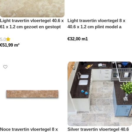
Light travertin vloertegel 40.6 x
Light travertin vloertegel 8 x
61 x 1.2 cm gezoet en gestopt
40.6 x 1.2 cm plint model a
getrommeld
€
32,00
m1
5.0
€
51,99
m²
Toevoegen aan winkelwagen
Toevoegen aan winkelwagen
Noce travertin vloertegel 8 x
Silver travertin vloertegel 40.6