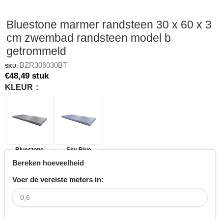
Bluestone marmer randsteen 30 x 60 x 3
cm zwembad randsteen model b
getrommeld
BZR306030BT
SKU:
€
48,49
stuk
KLEUR
Bluestone
Sky Blue
Bereken hoeveelheid
Voer de vereiste meters in: