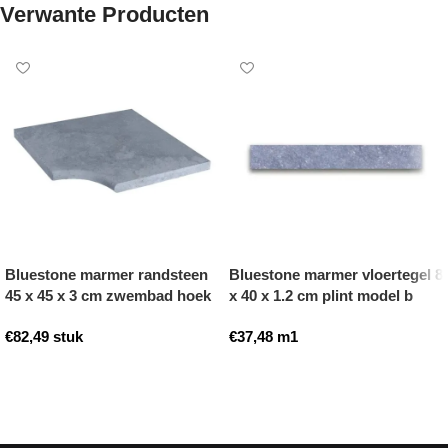
Verwante Producten
Bluestone marmer randsteen
Bluestone marmer vloertegel 8
45 x 45 x 3 cm zwembad hoek
x 40 x 1.2 cm plint model b
model b getrommeld
getrommeld
€
82,49
stuk
€
37,48
m1
Toevoegen aan winkelwagen
Toevoegen aan winkelwagen