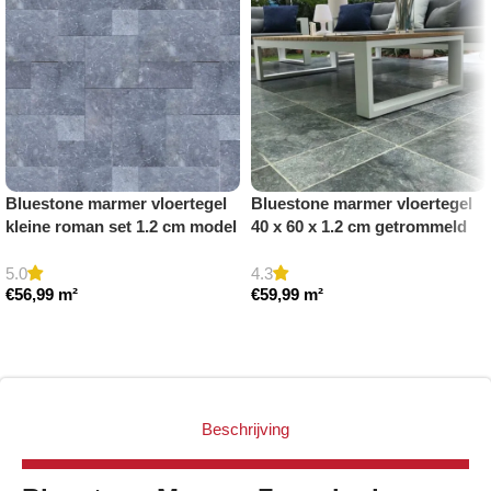
Bluestone marmer vloertegel
Bluestone marmer vloertegel
kleine roman set 1.2 cm model
40 x 60 x 1.2 cm getrommeld
b getrommeld
5.0
4.3
€
56,99
m²
€
59,99
m²
Toevoegen aan winkelwagen
Toevoegen aan winkelwagen
Beschrijving