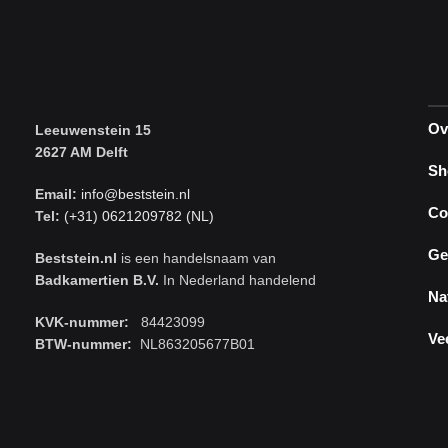
Ov
Leeuwenstein 15
2627 AM Delft
Sh
Email:
info@beststein.nl
Co
Tel:
(+31) 0621209782 (NL)
Ge
Beststein.nl
is een handelsnaam van
Badkamertien B.V.
In Nederland handelend
Na
KVK-nummer:
84423099
Ve
BTW-nummer:
NL863205677B01