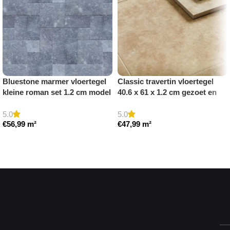
Bluestone marmer vloertegel
Classic travertin vloertegel
kleine roman set 1.2 cm model
40.6 x 61 x 1.2 cm gezoet en
b getrommeld
gestopt
5.0
5.0
€
56,99
m²
€
47,99
m²
Toevoegen aan winkelwagen
Toevoegen aan winkelwagen