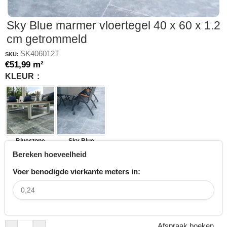
Sky Blue marmer vloertegel 40 x 60 x 1.2
cm getrommeld
SK406012T
SKU:
€
51,99
m²
KLEUR
Bluestone
Sky Blue
Bereken hoeveelheid
Voer benodigde vierkante meters in:
Afspraak boeken