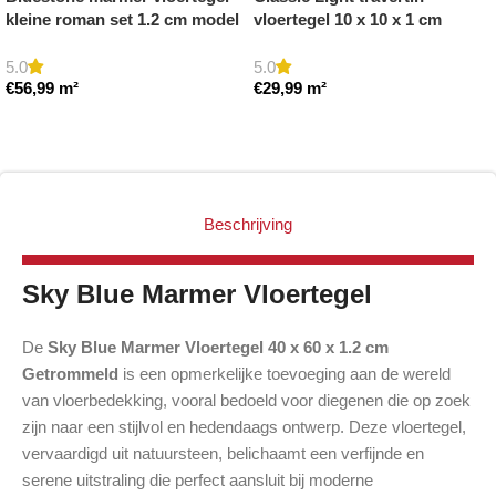
kleine roman set 1.2 cm model
vloertegel 10 x 10 x 1 cm
b getrommeld
getrommeld
5.0
5.0
€
56,99
m²
€
29,99
m²
Toevoegen aan winkelwagen
Toevoegen aan winkelwagen
Beschrijving
Sky Blue Marmer Vloertegel
De
Sky Blue Marmer Vloertegel 40 x 60 x 1.2 cm
Getrommeld
is een opmerkelijke toevoeging aan de wereld
van vloerbedekking, vooral bedoeld voor diegenen die op zoek
zijn naar een stijlvol en hedendaags ontwerp. Deze vloertegel,
vervaardigd uit natuursteen, belichaamt een verfijnde en
serene uitstraling die perfect aansluit bij moderne