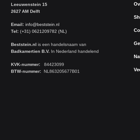
Ov
Leeuwenstein 15
2627 AM Delft
Sh
Email:
info@beststein.nl
Co
Tel:
(+31) 0621209782 (NL)
Ge
Beststein.nl
is een handelsnaam van
Badkamertien B.V.
In Nederland handelend
Na
KVK-nummer:
84423099
Ve
BTW-nummer:
NL863205677B01