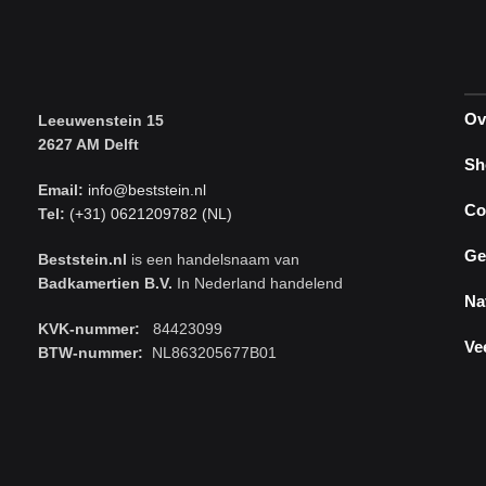
Ov
Leeuwenstein 15
2627 AM Delft
Sh
Email:
info@beststein.nl
Co
Tel:
(+31) 0621209782 (NL)
Ge
Beststein.nl
is een handelsnaam van
Badkamertien B.V.
In Nederland handelend
Na
KVK-nummer:
84423099
Ve
BTW-nummer:
NL863205677B01