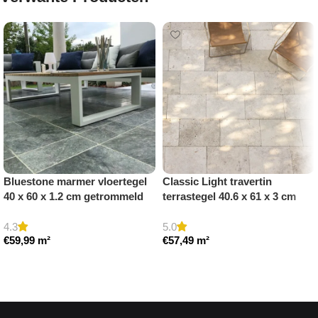
Bluestone marmer vloertegel
Classic Light travertin
40 x 60 x 1.2 cm getrommeld
terrastegel 40.6 x 61 x 3 cm
getrommeld
4.3
5.0
€
59,99
m²
€
57,49
m²
Toevoegen aan winkelwagen
Toevoegen aan winkelwagen