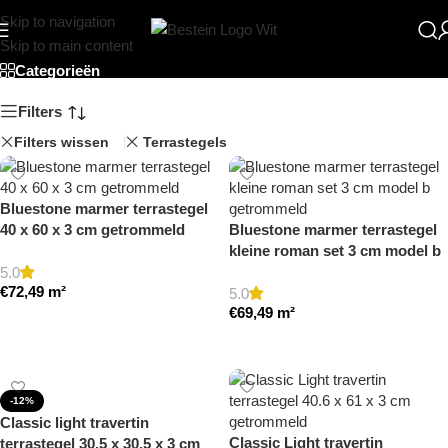
Skip to navigation
Getrommeld
Skip to main content
Categorieën
Filters
Filters wissen
Terrastegels
Bluestone marmer terrastegel
40 x 60 x 3 cm getrommeld
Bluestone marmer terrastegel
kleine roman set 3 cm model b
getrommeld
5.0
€
72,49
m²
5.0
€
69,49
m²
Toevoegen aan winkelwagen
Toevoegen aan winkelwagen
-12%
Classic light travertin
Classic Light travertin
terrastegel 30.5 x 30.5 x 3 cm