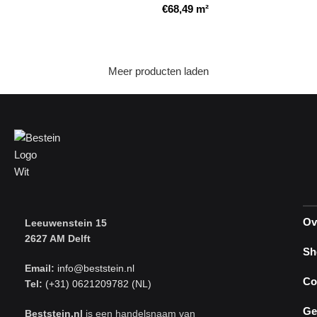
€
68,49
m²
Toevoegen aan winkelwagen
Toevoegen aan winkelwagen
Meer producten laden
Ov
Leeuwenstein 15
2627 AM Delft
Sh
Email:
info@beststein.nl
Co
Tel:
(+31) 0621209782 (NL)
Ge
Beststein.nl
is een handelsnaam van