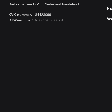
Badkamertien B.V.
In Nederland handelend
Na
KVK-nummer:
84423099
Ve
BTW-nummer:
NL863205677B01