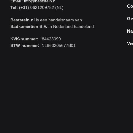
Email:
info@beststein.nl
Co
Tel:
(+31) 0621209782 (NL)
Ge
Beststein.nl
is een handelsnaam van
Badkamertien B.V.
In Nederland handelend
Na
KVK-nummer:
84423099
Ve
BTW-nummer:
NL863205677B01