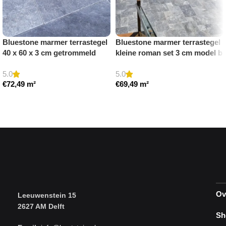
Bluestone marmer terrastegel
Bluestone marmer terrastegel
40 x 60 x 3 cm getrommeld
kleine roman set 3 cm model b
getrommeld
5.0
5.0
€
72,49
m²
€
69,49
m²
Toevoegen aan winkelwagen
Toevoegen aan winkelwagen
Ov
Leeuwenstein 15
2627 AM Delft
Sh