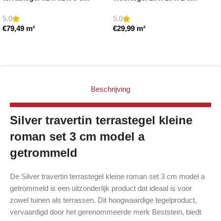
getrommeld
getrommeld
5.0
5.0
€
79,49
m²
€
29,99
m²
Toevoegen aan winkelwagen
Toevoegen aan winkelwagen
Beschrijving
Silver travertin terrastegel kleine
roman set 3 cm model a
getrommeld
De Silver travertin terrastegel kleine roman set 3 cm model a
getrommeld is een uitzonderlijk product dat ideaal is voor
zowel tuinen als terrassen. Dit hoogwaardige tegelproduct,
vervaardigd door het gerenommeerde merk Beststein, biedt