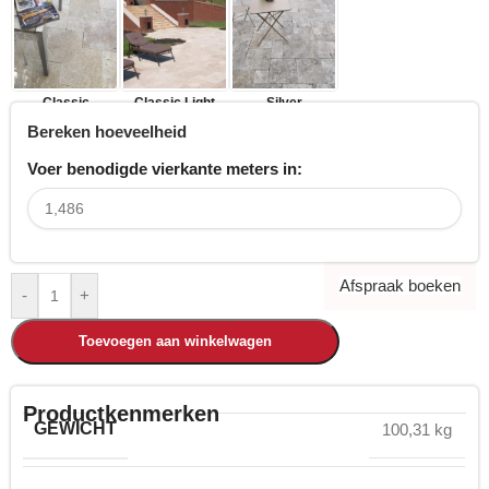
Classic
Classic Light
Silver
Bereken hoeveelheid
Voer benodigde vierkante meters in:
Afspraak boeken
-
+
Toevoegen aan winkelwagen
Productkenmerken
GEWICHT
100,31 kg