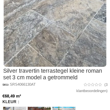
Silver travertin terrastegel kleine roman
set 3 cm model a getrommeld
SRS4066130AT
(
3
SKU:
klantbeoordelingen)
€
68,49
m²
KLEUR