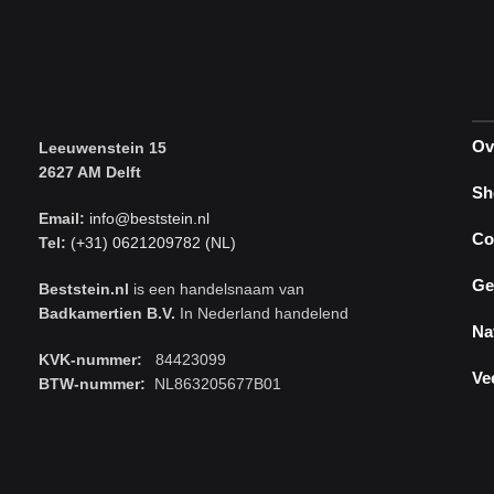
Ov
Leeuwenstein 15
2627 AM Delft
Sh
Email:
info@beststein.nl
Co
Tel:
(+31) 0621209782 (NL)
Ge
Beststein.nl
is een handelsnaam van
Badkamertien B.V.
In Nederland handelend
Na
KVK-nummer:
84423099
Ve
BTW-nummer:
NL863205677B01