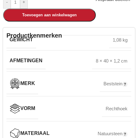
-
+
Toevoegen aan winkelwagen
Productkenmerken
GEWICHT
1,08 kg
AFMETINGEN
8 × 40 × 1,2 cm
MERK
Beststein
VORM
Rechthoek
MATERIAAL
Natuursteen