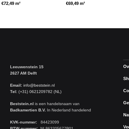
€
72,49
m²
€
69,49
m²
Toevoegen aan winkelwagen
Toevoegen aan winkelwagen
Ov
Leeuwenstein 15
2627 AM Delft
Sh
Email:
info@beststein.nl
Co
Tel:
(+31) 0621209782 (NL)
Ge
Beststein.nl
is een handelsnaam van
Badkamertien B.V.
In Nederland handelend
Na
KVK-nummer:
84423099
Ve
BTW-nummer:
NL863205677B01