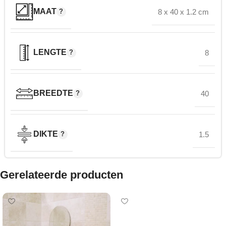
MAAT
8 x 40 x 1.2 cm
LENGTE
8
BREEDTE
40
DIKTE
1.5
Gerelateerde producten