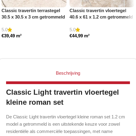
Classic travertin terrastegel
Classic travertin vloertegel
30.5 x 30.5 x 3 cm getrommeld
40.6 x 61 x 1.2 cm getrommeld
5.0
5.0
€
39,49
m²
€
44,99
m²
Toevoegen aan winkelwagen
Toevoegen aan winkelwagen
Beschrijving
Classic Light travertin vloertegel
kleine roman set
De Classic Light travertin vloertegel kleine roman set 1.2 cm
model a getrommeld is een uitstekende keuze voor zowel
residentiële als commerciële toepassingen, met name