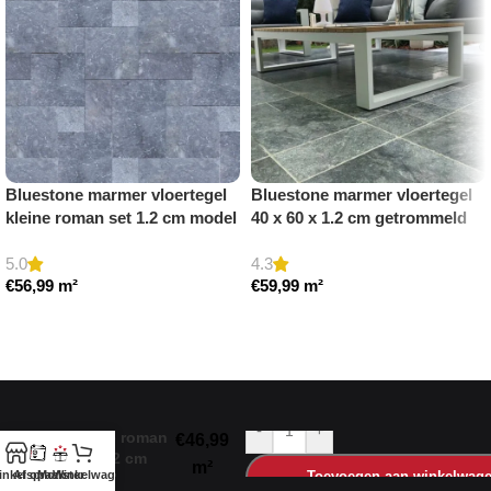
Bluestone marmer vloertegel
Bluestone marmer vloertegel
kleine roman set 1.2 cm model
40 x 60 x 1.2 cm getrommeld
b getrommeld
5.0
4.3
€
56,99
m²
€
59,99
m²
Toevoegen aan winkelwagen
Toevoegen aan winkelwagen
Classic Light
travertin
vloertegel
-
+
kleine roman
€
46,99
set 1.2 cm
m²
inkel op
Afspraak
Monster
Winkelwagen
Toevoegen aan winkelwag
model a